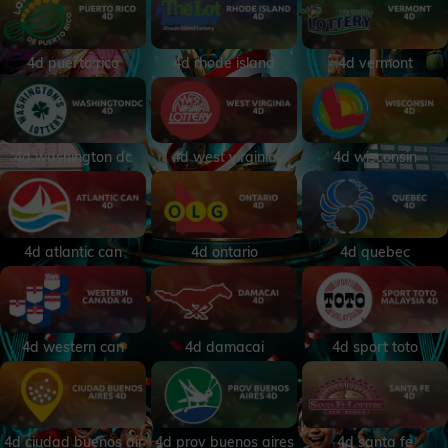
4d puerto rico
4d rhode island
4d vermont
4d washington dc
4d west virginia
4d wisconsin
4d atlantic can
4d ontario
4d quebec
4d western can
4d damacai
4d sport toto
4d ciudad buenos air
4d prov buenos aires
4d santa fe