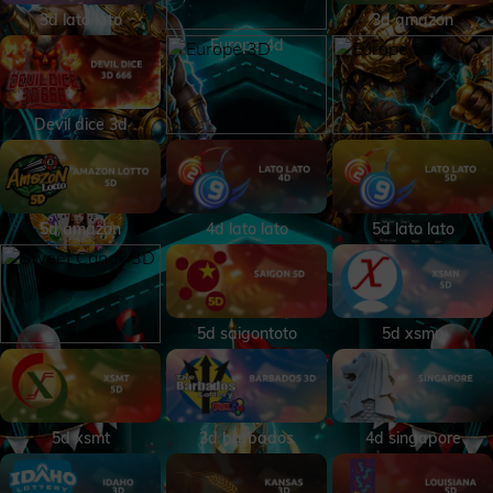
3d amazon
3d lato lato
PROMOSI
Europe 4d
HUBUNGI
KAMI
Devil dice 3d
DOWNLOAD
Europe 3d
Europe 5d
Lupa
DAFTAR
Password?
5d amazon
4d lato lato
5d lato lato
ASUK
Butuh
LIVE
Bantuan?
CHAT
2021 ©
TAB4D
All right
5d saigontoto
5d xsmn
reserved
Sweet candy 3d
5d xsmt
3d barbados
4d singapore