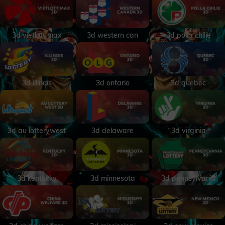
3d vietlott max
3d western can
3d polla chilie
3d illinois
3d ontario
3d quebec
3d au lotterywest
3d delaware
3d virginia
3d kentucky
3d minnesota
3d pennsylvania