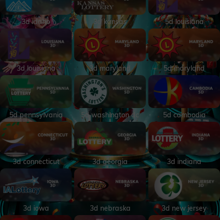
3d idaho
3d kansas
5d louisiana
3d louisiana
3d maryland
5d maryland
5d pennsylvania
5d washington dc
5d cambodia
3d connecticut
3d georgia
3d indiana
3d iowa
3d nebraska
3d new jersey