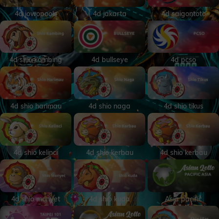
4d jowopools
4d jakarta
4d saigontoto
4d shio kambing
4d bullseye
4d pcso
4d shio harimau
4d shio naga
4d shio tikus
4d shio kelinci
4d shio kerbau
4d shio kerbau
Asia pacific
4d shio monyet
4d shio kuda