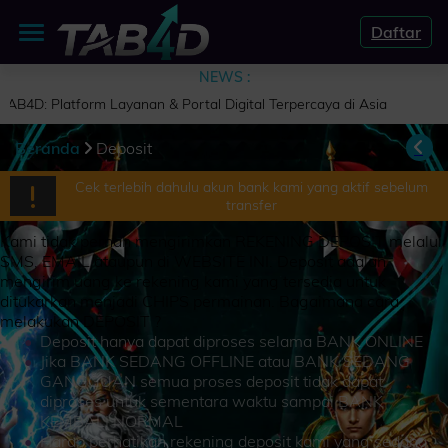
Daftar
NEWS :
BERANDA
D: Platform Layanan & Portal Digital Terpercaya di Asia
DAFTAR
Beranda
Deposit
TOGEL
Cek terlebih dahulu akun bank kami yang aktif sebelum
transfer
LIVE
CASINO
Kami tidak pernah mengirimkan REKENING DEPOSIT melalui
SMS, EMAIL ataupun di WEBSITE INI. Deposit adalah
SLOT
mengirim uang ke rekening kami yang tersedia untuk
GAMES
ditukarkan menjadi CHIPS permainan. Bagaimana cara
melakukan DEPOSIT ?
DEPOSIT
Deposit hanya dapat diproses selama BANK ONLINE
Jika BANK SEDANG OFFLINE atau BANK SEDANG
HISTORY
GANGGUAN semua proses deposit tidak dapat
diproses untuk sementara waktu sampai BANK
KEMBALI NORMAL
REFERRAL
Harap perhatikan rekening deposit kami yang sedang