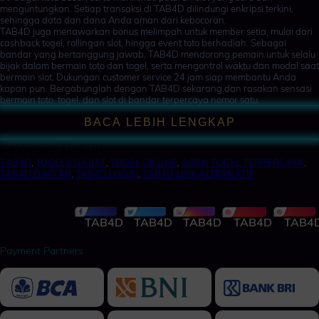
menguntungkan. Setiap transaksi di TAB4D dilindungi enkripsi terkini,
sehingga data dan dana Anda aman dari kebocoran.
TAB4D juga menawarkan bonus melimpah untuk member setia, mulai dari
cashback togel, rollingan slot, hingga event toto berhadiah. Sebagai
bandar yang bertanggung jawab, TAB4D mendorong pemain untuk selalu
bijak dalam bermain toto dan togel, serta mengontrol waktu dan modal saat
bermain slot. Dukungan customer service 24 jam siap membantu Anda
kapan pun. Bergabunglah dengan TAB4D sekarang dan rasakan sensasi
bermain toto, togel, dan slot di bandar terpercaya nomor satu.
BACA LEBIH LENGKAP
Keyword Terkait:
TAB4D
,
TOGELASIABET
,
TOGEL ONLINE
,
AGEN TOGEL TERPERCAYA
,
TAB4D DAFTAR
,
TAB4D LOGIN
,
TAB4D LINK ALTERNATIF
TAB4D
TAB4D
TAB4D
TAB4D
TAB4
Payment Partners