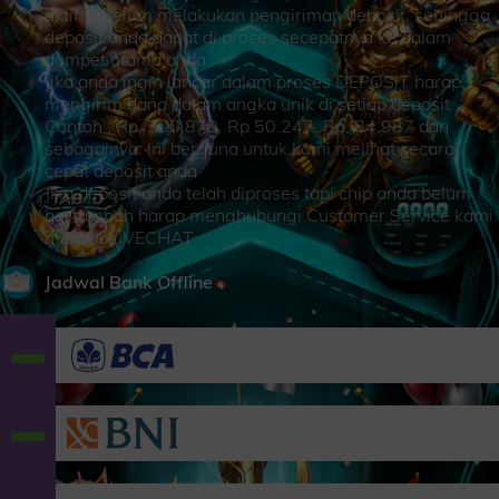
aktif sebelum melakukan pengiriman deposit, sehingga
PROMOSI
deposit anda dapat di proses secepatnya ke dalam
dompet utama anda.
HUBUNGI
Jika anda ingin lancar dalam proses DEPOSIT harap
KAMI
mengirim dana dalam angka unik di setiap deposit.
Contoh : Rp. 500.879, Rp 50.247, Rp. 84.987 dan
DOWNLOAD
sebagainya. Ini berguna untuk kami melihat secara
cepat deposit anda
Lupa
DAFTAR
Jika deposit anda telah diproses tapi chip anda belum
Password?
bertambah harap menghubungi Customer Service kami
ASUK
Butuh
LIVE
melalui LIVECHAT.
Bantuan?
CHAT
Jadwal Bank Offline
2021 ©
TAB4D
All right
reserved
Deta
Deta