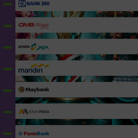
Deta
Deta
Deta
Deta
Deta
Deta
Deta