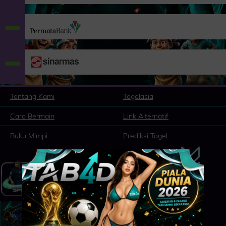
Deta
Deta
Tentang Kami
Togelasia
Cara Bermain
Link Alternatif
Buku Mimpi
Prediksi Togel